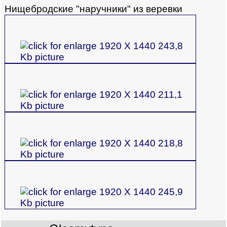
Нищебродские "наручники" из веревки