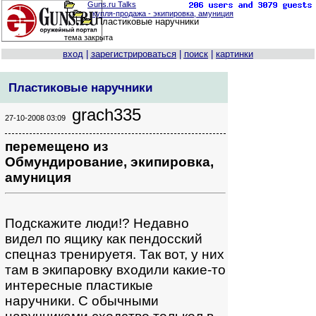
Guns.ru Talks
купля-продажа - экипировка, амуниция
Пластиковые наручники
тема закрыта
вход
|
за
рег
истрироваться
|
поиск
|
картинки
Пластиковые наручники
grach335
27-10-2008 03:09
перемещено из
Обмундирование, экипировка,
амуниция
Подскажите люди!? Недавно
видел по ящику как пендосский
спецназ тренируетя. Так вот, у них
там в экипаровку входили какие-то
интересные пластикые
наручники. С обычными