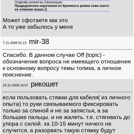
Originally posted by Gloomytype:
Прадедовские наручники из брючного ремня тоже никто
не отменял ишшо ))
Может сфотаете как это
А то уже забылось у меня
mir-38
7-11-2008 01:13
Спасибо. В данном случае Off (topic) -
обозначение вопроса не имеющего отношения
к основному вопросу темы топика, а личное
пояснение.
рикошет
23-11-2008 19:07
если пользовать стяжки для кабеля( из личного
опыта) то руки связываемого фиксировать
только за спиной и не за запястья, а за
большие пальцы. и не жалеть. т.е. стягивать до
упора с силой. за 10-15 минут ничего не
случится, а разорвать такую стяжку будут