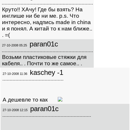
Круто!! ХАчу! Где бы взять? На
инглише ни бе ни ме. p.s. Что
интересно, надпись made in china
и я понял. А китай то к нам ближе..
. =(
paran01c
27-10-2008 05:25
Возьми пластиковые стяжки для
кабеля.. . Почти то же самое.. .
kaschey -1
27-10-2008 11:36
А дешевле то как
paran01c
27-10-2008 12:15