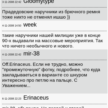
Gloomytype
3-11-2008 22:42
Прадедовские наручники из брючного ремня
тоже никто не отменял ишшо ))
week
4-11-2008 14:50
такие наручники нашей милиции уже в конце
90-х выдавали на массовые мероприятия. Так
что ничего необычного и нового.
mir-38
4-11-2008 22:42
Off.Erinaceus. Если не трудно, можно
"промежуточную" фотку, подробнее, что куда
закладываеться в варианте со шнуром
интересно про петлю на пальце. С
Уважением...
Erinaceus
6-11-2008 22:23