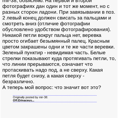
mir-38, объясняю. На первой и второй
фотографиях дан один и тот же момент, но с
разных сторон ладони. При завязывании в поз.
2 левый конец должен свисать за пальцами и
смотреть вниз (отличие фотографии
обусловлено удобством фотографирования).
Никакой петли вокруг пальца нет, веревка
просто огибает безымянный палец. Красным
цветом закрашены одни и те же части веревки.
Зеленый пунктир - невидимая часть. Белые
стрелки показывают куда протягивать петли, то,
что линии прерываются, означает что
протаскивать надо под, а не сверху. Какая
петля будет снизу, а какая сверху -
безразлично.
А теперь мой вопрос: что значит вот это?
Originally posted by mir-38:
Off.Erinaceus...