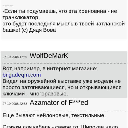
------
-Если ты подумаешь, что эта хреновина - не
транклюкатор,
это будет последняя мысль в твоей чатланской
башке! (с) Дядя Вова
WolfDeMarK
27-10-2008 17:39
Вот, например, в интернет магазине:
brigadeqm.com
Видел на оружейной выставке уже модели не
просто затягивающиеся, но и открывающиеся
ключами - многоразовые.
Azamator of F***ed
27-10-2008 22:38
Еще бывают нейлоновые, текстильные.
Стяжки для кабеля - самое то. Широкие надо