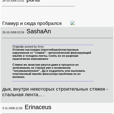
28-10-2008 23:51
Гламур и сюда пробрался
SashaAn
29-10-2008 02:59
Originally posted by Атос:
Отличие настоящих (простейших)пластиковых
наручников от "стяжек" - металлический фиксирующий
язычёк и толщина ленты. Снять их не разрезая
практически невозможно
Стяжки же зачастую рвутся даже в процессе их
затягивания, не говоря уже о возможном
"злоумышленнике" . Да и подцепить или выломать
пластиковый язычёк фиксатора проблема не из
великих.
дык, внутри некоторых строительных стяжек -
стальная лента... .
Erinaceus
3-11-2008 21:56